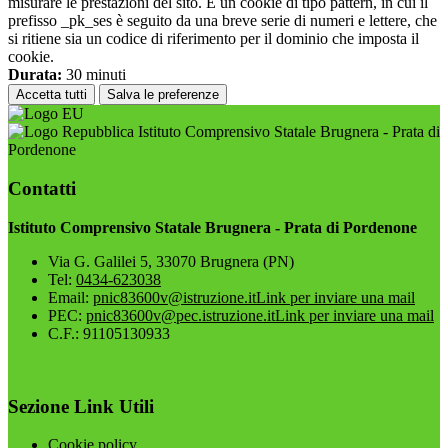
misurare le prestazioni del sito. È un cookie di tipo pattern, in cui il
prefisso _pk_ses è seguito da una breve serie di numeri e lettere, che
si ritiene sia un codice di riferimento per il dominio che imposta il
cookie.
Durata:
30 minuti
Accetta tutti
Salva le preferenze
Istituto Comprensivo Statale Brugnera - Prata di
Pordenone
Contatti
Istituto Comprensivo Statale Brugnera - Prata di Pordenone
Via G. Galilei 5, 33070 Brugnera (PN)
Tel:
0434-623038
Email:
pnic83600v@istruzione.it
Link per inviare una mail
PEC:
pnic83600v@pec.istruzione.it
Link per inviare una mail
C.F.: 91105130933
Sezione Link Utili
Cookie policy