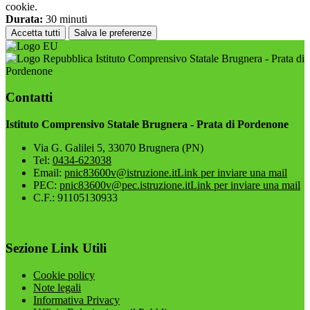
cookie.
Durata:
30 minuti
Accetta tutti
Salva le preferenze
Istituto Comprensivo Statale Brugnera - Prata di
Pordenone
Contatti
Istituto Comprensivo Statale Brugnera - Prata di Pordenone
Via G. Galilei 5, 33070 Brugnera (PN)
Tel:
0434-623038
Email:
pnic83600v@istruzione.it
Link per inviare una mail
PEC:
pnic83600v@pec.istruzione.it
Link per inviare una mail
C.F.: 91105130933
Sezione Link Utili
Cookie policy
Note legali
Informativa Privacy