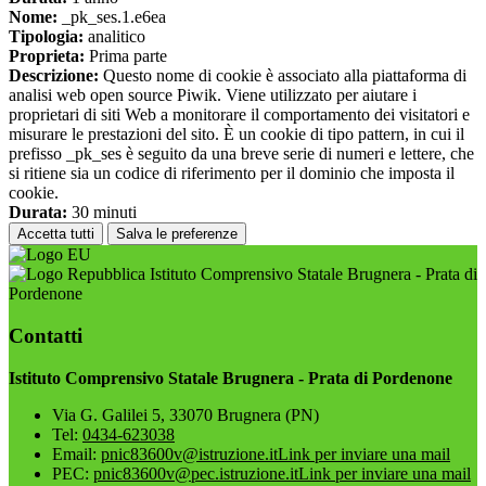
Nome:
_pk_ses.1.e6ea
Tipologia:
analitico
Proprieta:
Prima parte
Descrizione:
Questo nome di cookie è associato alla piattaforma di
analisi web open source Piwik. Viene utilizzato per aiutare i
proprietari di siti Web a monitorare il comportamento dei visitatori e
misurare le prestazioni del sito. È un cookie di tipo pattern, in cui il
prefisso _pk_ses è seguito da una breve serie di numeri e lettere, che
si ritiene sia un codice di riferimento per il dominio che imposta il
cookie.
Durata:
30 minuti
Accetta tutti
Salva le preferenze
Istituto Comprensivo Statale Brugnera - Prata di
Pordenone
Contatti
Istituto Comprensivo Statale Brugnera - Prata di Pordenone
Via G. Galilei 5, 33070 Brugnera (PN)
Tel:
0434-623038
Email:
pnic83600v@istruzione.it
Link per inviare una mail
PEC:
pnic83600v@pec.istruzione.it
Link per inviare una mail