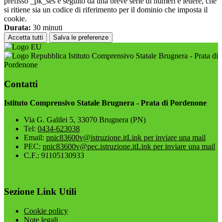
prefisso _pk_ses è seguito da una breve serie di numeri e lettere, che
si ritiene sia un codice di riferimento per il dominio che imposta il
cookie.
Durata:
30 minuti
Accetta tutti
Salva le preferenze
Istituto Comprensivo Statale Brugnera - Prata di
Pordenone
Contatti
Istituto Comprensivo Statale Brugnera - Prata di Pordenone
Via G. Galilei 5, 33070 Brugnera (PN)
Tel:
0434-623038
Email:
pnic83600v@istruzione.it
Link per inviare una mail
PEC:
pnic83600v@pec.istruzione.it
Link per inviare una mail
C.F.: 91105130933
Sezione Link Utili
Cookie policy
Note legali