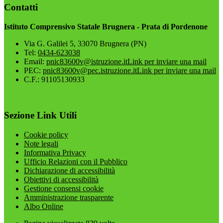
Contatti
Istituto Comprensivo Statale Brugnera - Prata di Pordenone
Via G. Galilei 5, 33070 Brugnera (PN)
Tel:
0434-623038
Email:
pnic83600v@istruzione.it
Link per inviare una mail
PEC:
pnic83600v@pec.istruzione.it
Link per inviare una mail
C.F.: 91105130933
Sezione Link Utili
Cookie policy
Note legali
Informativa Privacy
Ufficio Relazioni con il Pubblico
Dichiarazione di accessibilità
Obiettivi di accessibilità
Gestione consensi cookie
Amministrazione trasparente
Albo Online