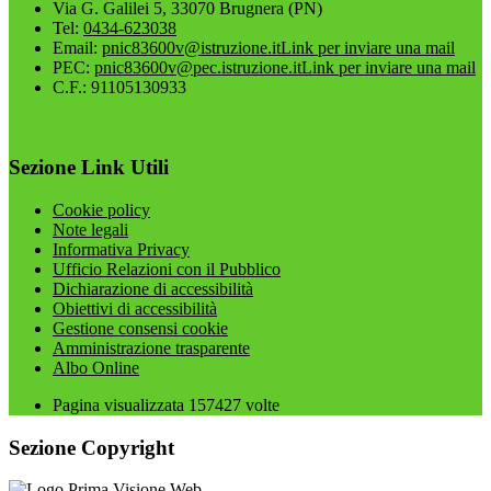
Via G. Galilei 5, 33070 Brugnera (PN)
Tel:
0434-623038
Email:
pnic83600v@istruzione.it
Link per inviare una mail
PEC:
pnic83600v@pec.istruzione.it
Link per inviare una mail
C.F.: 91105130933
Sezione Link Utili
Cookie policy
Note legali
Informativa Privacy
Ufficio Relazioni con il Pubblico
Dichiarazione di accessibilità
Obiettivi di accessibilità
Gestione consensi cookie
Amministrazione trasparente
Albo Online
Pagina visualizzata
157427
volte
Sezione Copyright