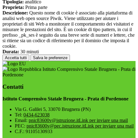
Tipologia:
analitico
Proprieta:
Prima parte
Descrizione:
Questo nome di cookie è associato alla piattaforma di
analisi web open source Piwik. Viene utilizzato per aiutare i
proprietari di siti Web a monitorare il comportamento dei visitatori e
misurare le prestazioni del sito. È un cookie di tipo pattern, in cui il
prefisso _pk_ses è seguito da una breve serie di numeri e lettere, che
si ritiene sia un codice di riferimento per il dominio che imposta il
cookie.
Durata:
30 minuti
Accetta tutti
Salva le preferenze
Istituto Comprensivo Statale Brugnera - Prata di
Pordenone
Contatti
Istituto Comprensivo Statale Brugnera - Prata di Pordenone
Via G. Galilei 5, 33070 Brugnera (PN)
Tel:
0434-623038
Email:
pnic83600v@istruzione.it
Link per inviare una mail
PEC:
pnic83600v@pec.istruzione.it
Link per inviare una mail
C.F.: 91105130933