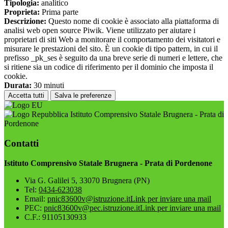
Tipologia:
analitico
Proprieta:
Prima parte
Descrizione:
Questo nome di cookie è associato alla piattaforma di
analisi web open source Piwik. Viene utilizzato per aiutare i
proprietari di siti Web a monitorare il comportamento dei visitatori e
misurare le prestazioni del sito. È un cookie di tipo pattern, in cui il
prefisso _pk_ses è seguito da una breve serie di numeri e lettere, che
si ritiene sia un codice di riferimento per il dominio che imposta il
cookie.
Durata:
30 minuti
Accetta tutti
Salva le preferenze
Istituto Comprensivo Statale Brugnera - Prata di
Pordenone
Contatti
Istituto Comprensivo Statale Brugnera - Prata di Pordenone
Via G. Galilei 5, 33070 Brugnera (PN)
Tel:
0434-623038
Email:
pnic83600v@istruzione.it
Link per inviare una mail
PEC:
pnic83600v@pec.istruzione.it
Link per inviare una mail
C.F.: 91105130933