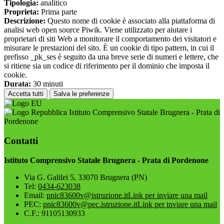
Tipologia:
analitico
Proprieta:
Prima parte
Descrizione:
Questo nome di cookie è associato alla piattaforma di
analisi web open source Piwik. Viene utilizzato per aiutare i
proprietari di siti Web a monitorare il comportamento dei visitatori e
misurare le prestazioni del sito. È un cookie di tipo pattern, in cui il
prefisso _pk_ses è seguito da una breve serie di numeri e lettere, che
si ritiene sia un codice di riferimento per il dominio che imposta il
cookie.
Durata:
30 minuti
Accetta tutti
Salva le preferenze
Istituto Comprensivo Statale Brugnera - Prata di
Pordenone
Contatti
Istituto Comprensivo Statale Brugnera - Prata di Pordenone
Via G. Galilei 5, 33070 Brugnera (PN)
Tel:
0434-623038
Email:
pnic83600v@istruzione.it
Link per inviare una mail
PEC:
pnic83600v@pec.istruzione.it
Link per inviare una mail
C.F.: 91105130933