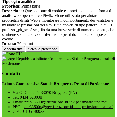
Tipologia:
analitico
Proprieta:
Prima parte
Descrizione:
Questo nome di cookie è associato alla piattaforma di
analisi web open source Piwik. Viene utilizzato per aiutare i
proprietari di siti Web a monitorare il comportamento dei visitatori e
misurare le prestazioni del sito. È un cookie di tipo pattern, in cui il
prefisso _pk_ses è seguito da una breve serie di numeri e lettere, che
si ritiene sia un codice di riferimento per il dominio che imposta il
cookie.
Durata:
30 minuti
Accetta tutti
Salva le preferenze
Istituto Comprensivo Statale Brugnera - Prata di
Pordenone
Contatti
Istituto Comprensivo Statale Brugnera - Prata di Pordenone
Via G. Galilei 5, 33070 Brugnera (PN)
Tel:
0434-623038
Email:
pnic83600v@istruzione.it
Link per inviare una mail
PEC:
pnic83600v@pec.istruzione.it
Link per inviare una mail
C.F.: 91105130933