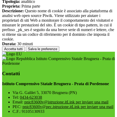
Tipologia:
analitico
Proprieta:
Prima parte
Descrizione:
Questo nome di cookie è associato alla piattaforma di
analisi web open source Piwik. Viene utilizzato per aiutare i
proprietari di siti Web a monitorare il comportamento dei visitatori e
misurare le prestazioni del sito. È un cookie di tipo pattern, in cui il
prefisso _pk_ses è seguito da una breve serie di numeri e lettere, che
si ritiene sia un codice di riferimento per il dominio che imposta il
cookie.
Durata:
30 minuti
Accetta tutti
Salva le preferenze
Istituto Comprensivo Statale Brugnera - Prata di
Pordenone
Contatti
Istituto Comprensivo Statale Brugnera - Prata di Pordenone
Via G. Galilei 5, 33070 Brugnera (PN)
Tel:
0434-623038
Email:
pnic83600v@istruzione.it
Link per inviare una mail
PEC:
pnic83600v@pec.istruzione.it
Link per inviare una mail
C.F.: 91105130933