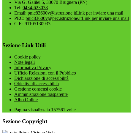
Via G. Galilei 5, 33070 Brugnera (PN)
Tel:
0434-623038
Email:
pnic83600v@istruzione.it
Link per inviare una mail
PEC:
pnic83600v@pec.istruzione.it
Link per inviare una mail
C.F.: 91105130933
Sezione Link Utili
Cookie policy
Note legali
Informativa Privacy
Ufficio Relazioni con il Pubblico
Dichiarazione di accessibilità
Obiettivi di accessibilità
Gestione consensi cookie
Amministrazione trasparente
Albo Online
Pagina visualizzata
157561
volte
Sezione Copyright