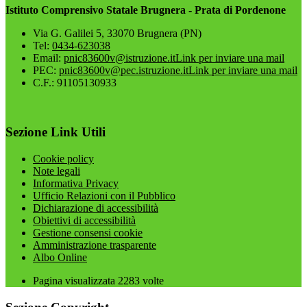
Istituto Comprensivo Statale Brugnera - Prata di Pordenone
Via G. Galilei 5, 33070 Brugnera (PN)
Tel:
0434-623038
Email:
pnic83600v@istruzione.it
Link per inviare una mail
PEC:
pnic83600v@pec.istruzione.it
Link per inviare una mail
C.F.: 91105130933
Sezione Link Utili
Cookie policy
Note legali
Informativa Privacy
Ufficio Relazioni con il Pubblico
Dichiarazione di accessibilità
Obiettivi di accessibilità
Gestione consensi cookie
Amministrazione trasparente
Albo Online
Pagina visualizzata
2283
volte