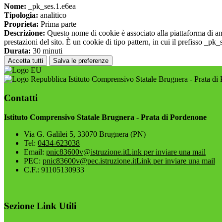
Nome:
_pk_ses.1.e6ea
Tipologia:
analitico
Proprieta:
Prima parte
Descrizione:
Questo nome di cookie è associato alla piattaforma di ana
prestazioni del sito. È un cookie di tipo pattern, in cui il prefisso _pk
Durata:
30 minuti
Accetta tutti
Salva le preferenze
Istituto Comprensivo Statale Brugnera - Prata di
Contatti
Istituto Comprensivo Statale Brugnera - Prata di Pordenone
Via G. Galilei 5, 33070 Brugnera (PN)
Tel:
0434-623038
Email:
pnic83600v@istruzione.it
Link per inviare una mail
PEC:
pnic83600v@pec.istruzione.it
Link per inviare una mail
C.F.: 91105130933
Sezione Link Utili