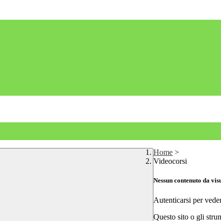
Home
>
Videocorsi
Nessun contenuto da vis
Autenticarsi per vede
Questo sito o gli stru