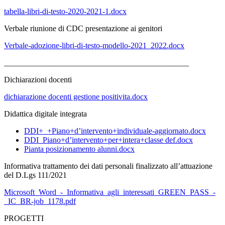
tabella-libri-di-testo-2020-2021-1.docx
Verbale riunione di CDC presentazione ai genitori
Verbale-adozione-libri-di-testo-modello-2021_2022.docx
______________________________________________
Dichiarazioni docenti
dichiarazione docenti gestione positivita.docx
Didattica digitale integrata
DDI+_+Piano+d’intervento+individuale-aggiornato.docx
DDI_Piano+d’intervento+per+intera+classe def.docx
Pianta posizionamento alunni.docx
Informativa trattamento dei dati personali finalizzato all’attuazione
del D.Lgs 111/2021
Microsoft_Word_-_Informativa_agli_interessati_GREEN_PASS_-
_IC_BR-job_1178.pdf
PROGETTI