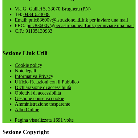
Via G. Galilei 5, 33070 Brugnera (PN)
Tel:
0434-623038
Email:
pnic83600v@istruzione.it
Link per inviare una mail
PEC:
pnic83600v@pec.istruzione.it
Link per inviare una mail
C.F.: 91105130933
Sezione Link Utili
Cookie policy
Note legali
Informativa Privacy
Ufficio Relazioni con il Pubblico
Dichiarazione di accessibilità
Obiettivi di accessibilità
Gestione consensi cookie
Amministrazione trasparente
Albo Online
Pagina visualizzata
1691
volte
Sezione Copyright