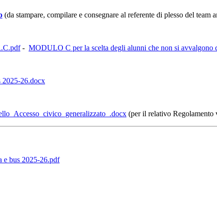
o
(da stampare, compilare e consegnare al referente di plesso del team 
R.C.pdf
-
MODULO C per la scelta degli alunni che non si avvalgono 
s 2025-26.docx
llo_Accesso_civico_generalizzato_.docx
(per il relativo Regolamento 
a e bus 2025-26.pdf