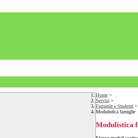
Home
>
Servizi
>
Famiglie e Studenti
>
Modulistica famiglie
Modulistica 
Elenco moduli scarica