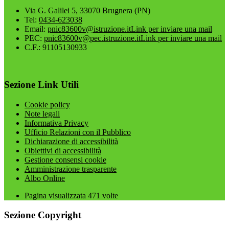
Via G. Galilei 5, 33070 Brugnera (PN)
Tel:
0434-623038
Email:
pnic83600v@istruzione.it
Link per inviare una mail
PEC:
pnic83600v@pec.istruzione.it
Link per inviare una mail
C.F.: 91105130933
Sezione Link Utili
Cookie policy
Note legali
Informativa Privacy
Ufficio Relazioni con il Pubblico
Dichiarazione di accessibilità
Obiettivi di accessibilità
Gestione consensi cookie
Amministrazione trasparente
Albo Online
Pagina visualizzata
471
volte
Sezione Copyright