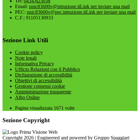
Tel:
0434-623038
Email:
pnic83600v@istruzione.it
Link per inviare una mail
PEC:
pnic83600v@pec.istruzione.it
Link per inviare una mail
C.F.: 91105130933
Sezione Link Utili
Cookie policy
Note legali
Informativa Privacy
Ufficio Relazioni con il Pubblico
Dichiarazione di accessibilità
Obiettivi di accessibilità
Gestione consensi cookie
Amministrazione trasparente
Albo Online
Pagina visualizzata
1671
volte
Sezione Copyright
Copyright 2026 | Engineered and powered by Gruppo Spaggiari