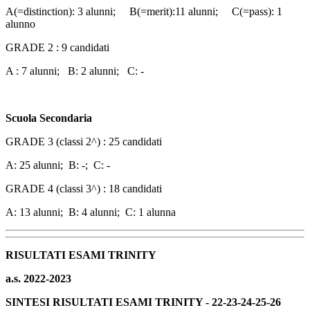
A(=distinction): 3 alunni;
B(=merit):11 alunni;
C(=pass): 1
alunno
GRADE 2
: 9 candidati
A : 7 alunni;
B: 2 alunni;
C: -
Scuola Secondaria
GRADE 3 (classi 2^) : 25 candidati
A: 25 alunni;
B: -;
C: -
GRADE 4 (classi 3^)
: 18 candidati
A: 13 alunni;
B: 4 alunni;
C: 1 alunna
RISULTATI ESAMI TRINITY
a.s. 2022-2023
SINTESI RISULTATI ESAMI TRINITY -
22-23-24-25-26