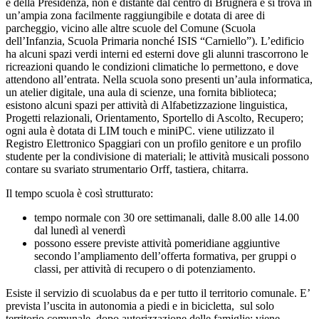
e della Presidenza, non è distante dal centro di Brugnera e si trova in
un’ampia zona facilmente raggiungibile e dotata di aree di
parcheggio, vicino alle altre scuole del Comune (Scuola
dell’Infanzia, Scuola Primaria nonché ISIS “Carniello”). L’edificio
ha alcuni spazi verdi interni ed esterni dove gli alunni trascorrono le
ricreazioni quando le condizioni climatiche lo permettono, e dove
attendono all’entrata. Nella scuola sono presenti un’aula informatica,
un atelier digitale, una aula di scienze, una fornita biblioteca;
esistono alcuni spazi per attività di Alfabetizzazione linguistica,
Progetti relazionali, Orientamento, Sportello di Ascolto, Recupero;
ogni aula è dotata di LIM touch e miniPC.
viene utilizzato il
Registro Elettronico Spaggiari con un profilo genitore e un profilo
studente per la condivisione di materiali;
le attività musicali possono
contare su svariato strumentario Orff, tastiera, chitarra.
Il tempo scuola è così strutturato:
tempo normale con 30 ore settimanali, dalle 8.00 alle 14.00
dal lunedì al venerdì
possono essere previste attività pomeridiane aggiuntive
secondo l’ampliamento dell’offerta formativa, per gruppi o
classi, per attività di recupero o di potenziamento.
Esiste il servizio di scuolabus da e per tutto il territorio comunale. E’
prevista l’uscita in autonomia a piedi e in bicicletta, sul solo
territorio comunale, dopo autorizzazione delle famiglie; viene