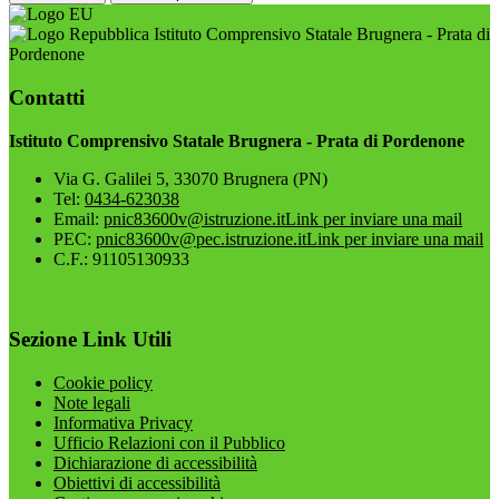
Istituto Comprensivo Statale Brugnera - Prata di
Pordenone
Contatti
Istituto Comprensivo Statale Brugnera - Prata di Pordenone
Via G. Galilei 5, 33070 Brugnera (PN)
Tel:
0434-623038
Email:
pnic83600v@istruzione.it
Link per inviare una mail
PEC:
pnic83600v@pec.istruzione.it
Link per inviare una mail
C.F.: 91105130933
Sezione Link Utili
Cookie policy
Note legali
Informativa Privacy
Ufficio Relazioni con il Pubblico
Dichiarazione di accessibilità
Obiettivi di accessibilità