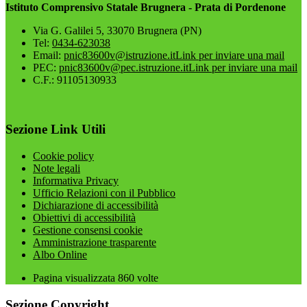
Istituto Comprensivo Statale Brugnera - Prata di Pordenone
Via G. Galilei 5, 33070 Brugnera (PN)
Tel:
0434-623038
Email:
pnic83600v@istruzione.it
Link per inviare una mail
PEC:
pnic83600v@pec.istruzione.it
Link per inviare una mail
C.F.: 91105130933
Sezione Link Utili
Cookie policy
Note legali
Informativa Privacy
Ufficio Relazioni con il Pubblico
Dichiarazione di accessibilità
Obiettivi di accessibilità
Gestione consensi cookie
Amministrazione trasparente
Albo Online
Pagina visualizzata
860
volte
Sezione Copyright