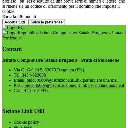
prefisso _pk_ses è seguito da una breve serie di numeri e lettere, che
si ritiene sia un codice di riferimento per il dominio che imposta il
cookie.
Durata:
30 minuti
Accetta tutti
Salva le preferenze
Istituto Comprensivo Statale Brugnera - Prata di
Pordenone
Contatti
Istituto Comprensivo Statale Brugnera - Prata di Pordenone
Via G. Galilei 5, 33070 Brugnera (PN)
Tel:
0434-623038
Email:
pnic83600v@istruzione.it
Link per inviare una mail
PEC:
pnic83600v@pec.istruzione.it
Link per inviare una mail
C.F.: 91105130933
Sezione Link Utili
Cookie policy
Note legali