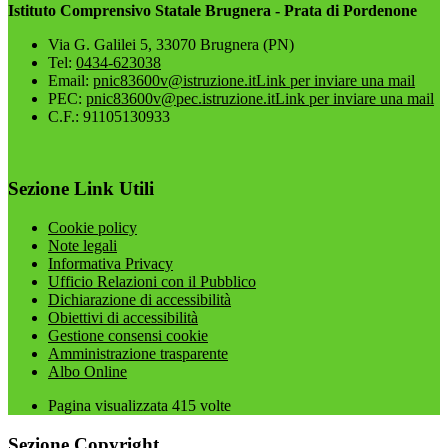
Istituto Comprensivo Statale Brugnera - Prata di Pordenone
Via G. Galilei 5, 33070 Brugnera (PN)
Tel:
0434-623038
Email:
pnic83600v@istruzione.it
Link per inviare una mail
PEC:
pnic83600v@pec.istruzione.it
Link per inviare una mail
C.F.: 91105130933
Sezione Link Utili
Cookie policy
Note legali
Informativa Privacy
Ufficio Relazioni con il Pubblico
Dichiarazione di accessibilità
Obiettivi di accessibilità
Gestione consensi cookie
Amministrazione trasparente
Albo Online
Pagina visualizzata
415
volte
Sezione Copyright