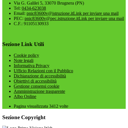
Via G. Galilei 5, 33070 Brugnera (PN)
Tel:
0434-623038
Email:
pnic83600v@istruzione.it
Link per inviare una mail
PEC:
pnic83600v@pec.istruzione.it
Link per inviare una mail
C.F.: 91105130933
Sezione Link Utili
Cookie policy
Note legali
Informativa Privacy
Ufficio Relazioni con il Pubblico
Dichiarazione di accessibilità
Obiettivi di accessibilità
Gestione consensi cookie
Amministrazione trasparente
Albo Online
Pagina visualizzata
3412
volte
Sezione Copyright