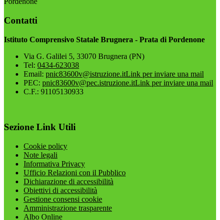
Pordenone
Contatti
Istituto Comprensivo Statale Brugnera - Prata di Pordenone
Via G. Galilei 5, 33070 Brugnera (PN)
Tel:
0434-623038
Email:
pnic83600v@istruzione.it
Link per inviare una mail
PEC:
pnic83600v@pec.istruzione.it
Link per inviare una mail
C.F.: 91105130933
Sezione Link Utili
Cookie policy
Note legali
Informativa Privacy
Ufficio Relazioni con il Pubblico
Dichiarazione di accessibilità
Obiettivi di accessibilità
Gestione consensi cookie
Amministrazione trasparente
Albo Online