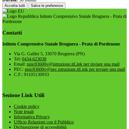
Accetta tutti
Salva le preferenze
Istituto Comprensivo Statale Brugnera - Prata di
Pordenone
Contatti
Istituto Comprensivo Statale Brugnera - Prata di Pordenone
Via G. Galilei 5, 33070 Brugnera (PN)
Tel:
0434-623038
Email:
pnic83600v@istruzione.it
Link per inviare una mail
PEC:
pnic83600v@pec.istruzione.it
Link per inviare una mail
C.F.: 91105130933
Sezione Link Utili
Cookie policy
Note legali
Informativa Privacy
Ufficio Relazioni con il Pubblico
Dichiarazione di accessibilità