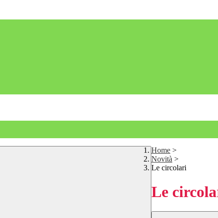
Home
>
Novità
>
Le circolari
Le circola