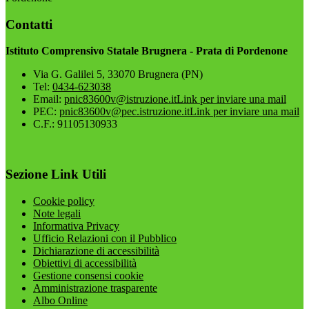
Contatti
Istituto Comprensivo Statale Brugnera - Prata di Pordenone
Via G. Galilei 5, 33070 Brugnera (PN)
Tel:
0434-623038
Email:
pnic83600v@istruzione.it
Link per inviare una mail
PEC:
pnic83600v@pec.istruzione.it
Link per inviare una mail
C.F.: 91105130933
Sezione Link Utili
Cookie policy
Note legali
Informativa Privacy
Ufficio Relazioni con il Pubblico
Dichiarazione di accessibilità
Obiettivi di accessibilità
Gestione consensi cookie
Amministrazione trasparente
Albo Online